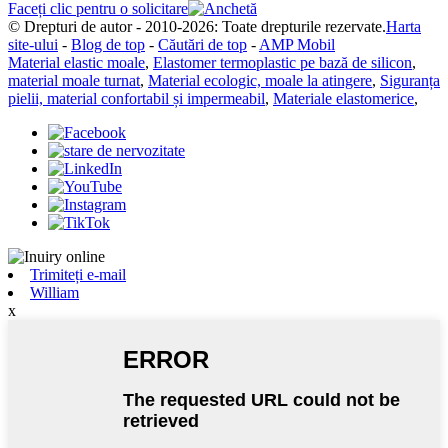
Faceți clic pentru o solicitare
© Drepturi de autor - 2010-2026: Toate drepturile rezervate.
Harta
site-ului
-
Blog de top
-
Căutări de top
-
AMP Mobil
Material elastic moale
,
Elastomer termoplastic pe bază de silicon
,
material moale turnat
,
Material ecologic, moale la atingere
,
Siguranța
pielii, material confortabil și impermeabil
,
Materiale elastomerice
,
Trimiteți e-mail
William
x