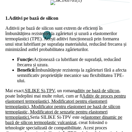
1.
Aditivi pe bază de silicon
Aditivii pe bază de silicon sunt extrem de eficienți în
îmbunătățirea rezistenței la zgârieturi și uzură a elastomerilor
termoplastici (TPE). Acești aditivi funcționează prin formarea
unui strat lubrifiant pe suprafața materialului, reducând frecarea și
minimizând astfel probabilitatea zgârieturilor.
Funcţie:
Acționează ca lubrifiant de suprafață, reducând
frecarea și uzura.
Beneficii:
Îmbunătățește rezistența la zgârieturi fără a afecta
semnificativ proprietățile mecanice sau flexibilitatea TPE-
ului.
Mai exact,
SILIKE Si-TPV
, un roman
aditiv pe bază de silicon
,
poate îndeplini mai multe roluri, cum ar fi
Aditiv de proces pentru
elastomeri termoplastici, Modificatori pentru elastomeri
termoplastici, Modificator pentru elastomeri pe bază de silicon
termoplastic, Modificatori de senzație pentru elastomeri
termoplastici.
Seria SILIKE Si-TPV este o
elastomer dinamic pe
bază de silicon termoplastic vulcanizat
, creat folosind o
tehnologie specializată de compatibilitate. Acest proces