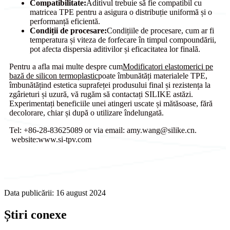
Compatibilitate:
Aditivul trebuie să fie compatibil cu
matricea TPE pentru a asigura o distribuție uniformă și o
performanță eficientă.
Condiții de procesare:
Condițiile de procesare, cum ar fi
temperatura și viteza de forfecare în timpul compoundării,
pot afecta dispersia aditivilor și eficacitatea lor finală.
Pentru a afla mai multe despre cum
Modificatori elastomerici pe
bază de silicon termoplastic
poate îmbunătăți materialele TPE,
îmbunătățind estetica suprafeței produsului final și rezistența la
zgârieturi și uzură, vă rugăm să contactați SILIKE astăzi.
Experimentați beneficiile unei atingeri uscate și mătăsoase, fără
decolorare, chiar și după o utilizare îndelungată.
Tel: +86-28-83625089 or via email: amy.wang@silike.cn.
website:www.si-tpv.com
Data publicării: 16 august 2024
Știri conexe