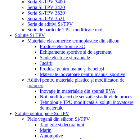
Seria Si-TPV 3400
Seria Si-TPV 3420
Seria Si-TPV 3520
Seria Si-TPV 3521
Seria de aditivi Si-TPV
Serie de particule TPU modificate moi
Soluție Si-TPV
Materiale elastomerice termoplastice din silicon
Produse electronice 3C
Echipamente sportive și de agrement
Scule electrice și manuale
Jucării
Produse pentru mame și bebeluși
Materiale inovatoare pentru mănuși sportive
Aditivi pentru materiale plastice și modificatori de
polimeri
Inovație în materialele din spumă EVA
Noi modificatori de senzație și aditivi de proces
Tehnologie TPU modificată și soluții inovatoare
de materiale
Soluție pentru piele Si-TPV
Piele vegană din silicon Si-TPV
Tapițerie și decorațiuni
Marin
Automotive