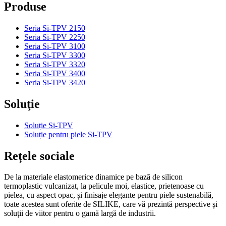
Produse
Seria Si-TPV 2150
Seria Si-TPV 2250
Seria Si-TPV 3100
Seria Si-TPV 3300
Seria Si-TPV 3320
Seria Si-TPV 3400
Seria Si-TPV 3420
Soluţie
Soluție Si-TPV
Soluție pentru piele Si-TPV
Rețele sociale
De la materiale elastomerice dinamice pe bază de silicon
termoplastic vulcanizat, la pelicule moi, elastice, prietenoase cu
pielea, cu aspect opac, și finisaje elegante pentru piele sustenabilă,
toate acestea sunt oferite de SILIKE, care vă prezintă perspective și
soluții de viitor pentru o gamă largă de industrii.