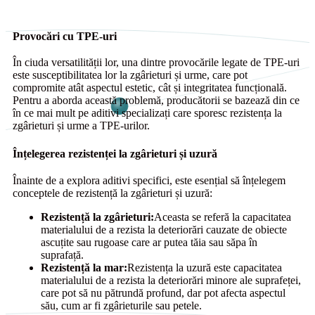
Provocări cu TPE-uri
În ciuda versatilității lor, una dintre provocările legate de TPE-uri
este susceptibilitatea lor la zgârieturi și urme, care pot
compromite atât aspectul estetic, cât și integritatea funcțională.
Pentru a aborda această problemă, producătorii se bazează din ce
în ce mai mult pe aditivi specializați care sporesc rezistența la
zgârieturi și urme a TPE-urilor.
Înțelegerea rezistenței la zgârieturi și uzură
Înainte de a explora aditivi specifici, este esențial să înțelegem
conceptele de rezistență la zgârieturi și uzură:
Rezistență la zgârieturi:
Aceasta se referă la capacitatea
materialului de a rezista la deteriorări cauzate de obiecte
ascuțite sau rugoase care ar putea tăia sau săpa în
suprafață.
Rezistență la mar:
Rezistența la uzură este capacitatea
materialului de a rezista la deteriorări minore ale suprafeței,
care pot să nu pătrundă profund, dar pot afecta aspectul
său, cum ar fi zgârieturile sau petele.