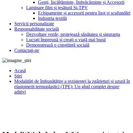
Genți, Încălțăminte, Îmbrăcăminte și Accesorii
Laminare film și țesătură Si-TPV
Echipamente și accesorii pentru înot și scufundări
Industria textilă
Servicii personalizate
Responsabilitate socială
Dezvoltare verde, protejează sănătatea și siguranța
Lucrați împreună și creați o viață mai bună
Demonstrează o conștiință socială
Contactaţi-ne
Acasă
Ştiri
Modalități de îmbunătățire a rezistenței la zgârieturi și uzură în
elastomerii termoplastici (TPE): Un ghid complet despre
aditivi