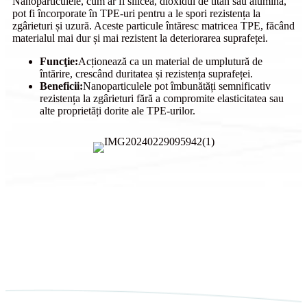
Nanoparticulele, cum ar fi silicea, dioxidul de titan sau alumina,
pot fi încorporate în TPE-uri pentru a le spori rezistența la
zgârieturi și uzură. Aceste particule întăresc matricea TPE, făcând
materialul mai dur și mai rezistent la deteriorarea suprafeței.
Funcţie:
Acționează ca un material de umplutură de
întărire, crescând duritatea și rezistența suprafeței.
Beneficii:
Nanoparticulele pot îmbunătăți semnificativ
rezistența la zgârieturi fără a compromite elasticitatea sau
alte proprietăți dorite ale TPE-urilor.