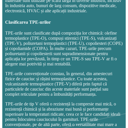
materiale sunt utilizate pe scară largă în diverse industrii, inclusiv
în industria auto, bunuri de larg consum, dispozitive medicale,
electronică, HVAC și alte aplicații industriale.
Clasificarea TPE-urilor
TPE-urile sunt clasificate după compoziția lor chimică: olefine
termoplastice (TPE-O), compuși stirenici (TPE-S), vulcanizați
(TPE-V), poliuretani termoplastici (TPE-U), copoliesteri (COPE)
și copoliamide (COPA). În multe cazuri, TPE-urile precum
poliuretanii și copoliesterii sunt supradimensionate pentru
aplicația lor prevăzută, în timp ce un TPE-S sau TPE-V ar fi o
alegere mai potrivită și mai rentabilă.
TPE-urile convenționale constau, în general, din amestecuri
fizice de cauciuc și rășini termoplastice. Cu toate acestea,
vulcanizatele termoplastice (TPE-V) diferă prin faptul că
particulele de cauciuc din aceste materiale sunt parțial sau
complet reticulate pentru a îmbunătăți performanța.
TPE-urile de tip V oferă o rezistență la compresie mai mică, o
rezistență chimică și la abraziune mai bună și performanțe
superioare la temperaturi ridicate, ceea ce le face candidați ideali
pentru înlocuirea cauciucului în garnituri. TPE-urile
convenționale, pe de altă parte, oferă o versatilitate mai mare a