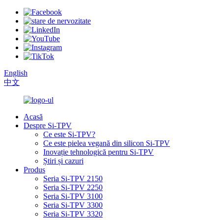
English
中文
Acasă
Despre Si-TPV
Ce este Si-TPV?
Ce este pielea vegană din silicon Si-TPV
Inovație tehnologică pentru Si-TPV
Știri și cazuri
Produs
Seria Si-TPV 2150
Seria Si-TPV 2250
Seria Si-TPV 3100
Seria Si-TPV 3300
Seria Si-TPV 3320