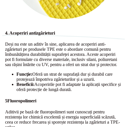
4. Acoperiri antizgârieturi
Deși nu este un aditiv în sine, aplicarea de acoperiri anti-
zgârieturi pe produsele TPE este o abordare comună pentru
îmbunătățirea durabilității suprafeței acestora. Aceste acoperiri
pot fi formulate cu diverse materiale, inclusiv silani, poliuretani
sau rășini întărite cu UV, pentru a oferi un strat dur și protector.
Funcţie:
Oferă un strat de suprafață dur și durabil care
protejează împotriva zgârieturilor și a uzurii.
Beneficii:
Acoperirile pot fi adaptate la aplicații specifice și
oferă protecție de lungă durată.
5
Fluoropolimeri
Aditivii pe bază de fluoropolimeri sunt cunoscuți pentru
rezistența lor chimică excelentă și energia superficială scăzută,
ceea ce reduce frecarea și sporește rezistența la zgârieturi a TPE-