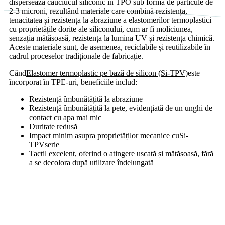
dispersează cauciucul siliconic în TPO sub formă de particule de
2-3 microni, rezultând materiale care combină rezistența,
tenacitatea și rezistența la abraziune a elastomerilor termoplastici
cu proprietățile dorite ale siliconului, cum ar fi moliciunea,
senzația mătăsoasă, rezistența la lumina UV și rezistența chimică.
Aceste materiale sunt, de asemenea, reciclabile și reutilizabile în
cadrul proceselor tradiționale de fabricație.
Când
Elastomer termoplastic pe bază de silicon (Si-TPV)
este
încorporat în TPE-uri, beneficiile includ:
Rezistență îmbunătățită la abraziune
Rezistență îmbunătățită la pete, evidențiată de un unghi de
contact cu apa mai mic
Duritate redusă
Impact minim asupra proprietăților mecanice cu
Si-
TPV
serie
Tactil excelent, oferind o atingere uscată și mătăsoasă, fără
a se decolora după utilizare îndelungată