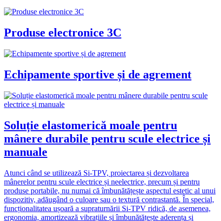
Produse electronice 3C
Echipamente sportive și de agrement
Soluție elastomerică moale pentru
mânere durabile pentru scule electrice și
manuale
Atunci când se utilizează Si-TPV, proiectarea și dezvoltarea
mânerelor pentru scule electrice și neelectrice, precum și pentru
produse portabile, nu numai că îmbunătățește aspectul estetic al unui
dispozitiv, adăugând o culoare sau o textură contrastantă. În special,
funcționalitatea ușoară a supraturnării Si-TPV ridică, de asemenea,
ergonomia, amortizează vibrațiile și îmbunătățește aderența și