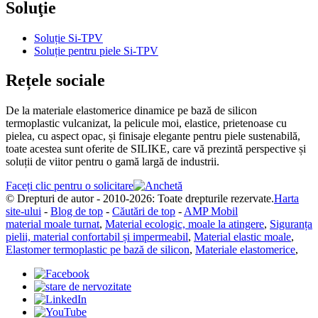
Soluţie
Soluție Si-TPV
Soluție pentru piele Si-TPV
Rețele sociale
De la materiale elastomerice dinamice pe bază de silicon
termoplastic vulcanizat, la pelicule moi, elastice, prietenoase cu
pielea, cu aspect opac, și finisaje elegante pentru piele sustenabilă,
toate acestea sunt oferite de SILIKE, care vă prezintă perspective și
soluții de viitor pentru o gamă largă de industrii.
Faceți clic pentru o solicitare
© Drepturi de autor - 2010-2026: Toate drepturile rezervate.
Harta
site-ului
-
Blog de top
-
Căutări de top
-
AMP Mobil
material moale turnat
,
Material ecologic, moale la atingere
,
Siguranța
pielii, material confortabil și impermeabil
,
Material elastic moale
,
Elastomer termoplastic pe bază de silicon
,
Materiale elastomerice
,