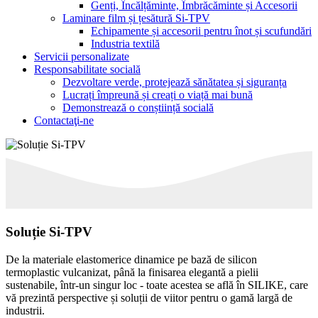
Genți, Încălțăminte, Îmbrăcăminte și Accesorii
Laminare film și țesătură Si-TPV
Echipamente și accesorii pentru înot și scufundări
Industria textilă
Servicii personalizate
Responsabilitate socială
Dezvoltare verde, protejează sănătatea și siguranța
Lucrați împreună și creați o viață mai bună
Demonstrează o conștiință socială
Contactaţi-ne
Soluție Si-TPV
De la materiale elastomerice dinamice pe bază de silicon
termoplastic vulcanizat, până la finisarea elegantă a pielii
sustenabile, într-un singur loc - toate acestea se află în SILIKE, care
vă prezintă perspective și soluții de viitor pentru o gamă largă de
industrii.