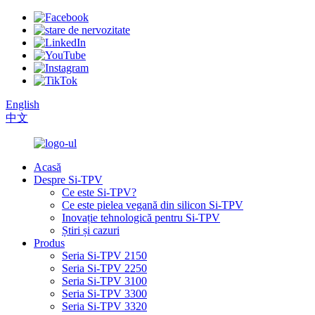
English
中文
Acasă
Despre Si-TPV
Ce este Si-TPV?
Ce este pielea vegană din silicon Si-TPV
Inovație tehnologică pentru Si-TPV
Știri și cazuri
Produs
Seria Si-TPV 2150
Seria Si-TPV 2250
Seria Si-TPV 3100
Seria Si-TPV 3300
Seria Si-TPV 3320