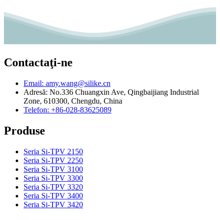
Contactaţi-ne
Email: amy.wang@silike.cn
Adresă: No.336 Chuangxin Ave, Qingbaijiang Industrial
Zone, 610300, Chengdu, China
Telefon: +86-028-83625089
Produse
Seria Si-TPV 2150
Seria Si-TPV 2250
Seria Si-TPV 3100
Seria Si-TPV 3300
Seria Si-TPV 3320
Seria Si-TPV 3400
Seria Si-TPV 3420