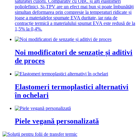
saturației culorii. Comparativ cu OBC și alți elastomeri
poliolefinici, Si-TPV are un efect mai bun și poate îmbunătăți
simultan deformarea prin compresie la temperaturi ridicate și
joase a materialelor spumate EVA duritate, iar rata de
contracție termică a materialului spumat EVA este redusă de la
1,5% la 0,4%.
Noi modificatori de senzație și aditivi
de proces
Elastomeri termoplastici alternativi
în ochelari
Piele vegană personalizată