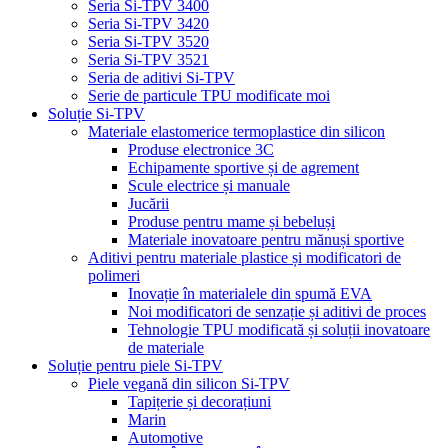
Seria Si-TPV 3400
Seria Si-TPV 3420
Seria Si-TPV 3520
Seria Si-TPV 3521
Seria de aditivi Si-TPV
Serie de particule TPU modificate moi
Soluție Si-TPV
Materiale elastomerice termoplastice din silicon
Produse electronice 3C
Echipamente sportive și de agrement
Scule electrice și manuale
Jucării
Produse pentru mame și bebeluși
Materiale inovatoare pentru mănuși sportive
Aditivi pentru materiale plastice și modificatori de
polimeri
Inovație în materialele din spumă EVA
Noi modificatori de senzație și aditivi de proces
Tehnologie TPU modificată și soluții inovatoare
de materiale
Soluție pentru piele Si-TPV
Piele vegană din silicon Si-TPV
Tapițerie și decorațiuni
Marin
Automotive