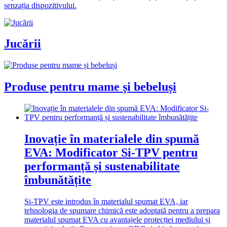
senzația dispozitivului.
Jucării
Produse pentru mame și bebeluși
Inovație în materialele din spumă
EVA: Modificator Si-TPV pentru
performanță și sustenabilitate
îmbunătățite
Si-TPV este introdus în materialul spumat EVA, iar
tehnologia de spumare chimică este adoptată pentru a prepara
materialul spumat EVA cu avantajele protecției mediului și