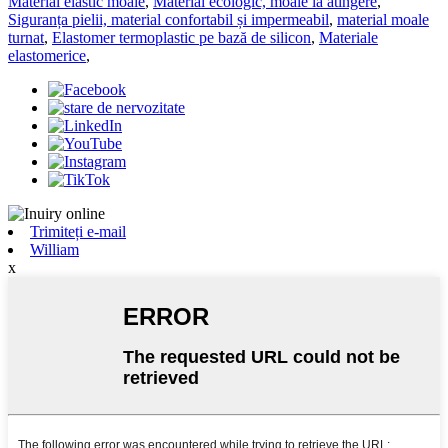
Material elastic moale
,
Material ecologic, moale la atingere
,
Siguranța pielii, material confortabil și impermeabil
,
material moale
turnat
,
Elastomer termoplastic pe bază de silicon
,
Materiale
elastomerice
,
Trimiteți e-mail
William
x