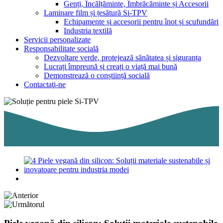
Genți, Încălțăminte, Îmbrăcăminte și Accesorii
Laminare film și țesătură Si-TPV
Echipamente și accesorii pentru înot și scufundări
Industria textilă
Servicii personalizate
Responsabilitate socială
Dezvoltare verde, protejează sănătatea și siguranța
Lucrați împreună și creați o viață mai bună
Demonstrează o conștiință socială
Contactaţi-ne