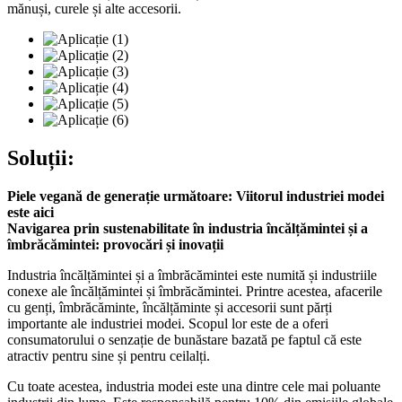
mănuși, curele și alte accesorii.
Soluții:
Piele vegană de generație următoare: Viitorul industriei modei
este aici
Navigarea prin sustenabilitate în industria încălțămintei și a
îmbrăcămintei: provocări și inovații
Industria încălțămintei și a îmbrăcămintei este numită și industriile
conexe ale încălțămintei și îmbrăcămintei. Printre acestea, afacerile
cu genți, îmbrăcăminte, încălțăminte și accesorii sunt părți
importante ale industriei modei. Scopul lor este de a oferi
consumatorului o senzație de bunăstare bazată pe faptul că este
atractiv pentru sine și pentru ceilalți.
Cu toate acestea, industria modei este una dintre cele mai poluante