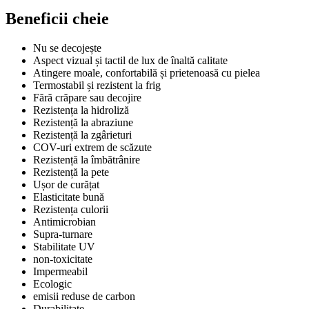
Beneficii cheie
Nu se decojește
Aspect vizual și tactil de lux de înaltă calitate
Atingere moale, confortabilă și prietenoasă cu pielea
Termostabil și rezistent la frig
Fără crăpare sau decojire
Rezistența la hidroliză
Rezistență la abraziune
Rezistență la zgârieturi
COV-uri extrem de scăzute
Rezistență la îmbătrânire
Rezistență la pete
Ușor de curățat
Elasticitate bună
Rezistența culorii
Antimicrobian
Supra-turnare
Stabilitate UV
non-toxicitate
Impermeabil
Ecologic
emisii reduse de carbon
Durabilitate