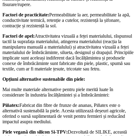
fisurare/rupere.
Factori de practicitate:
Permeabilitate la aer, permeabilitate la apă,
conductivitate termică, retenție a cutelor, rezistență la șifonare,
contracție și rezistență la sol.
Factori de apel:
Atractivitatea vizuală a feței materialului, răspunsul
tactil la suprafața materialului, atingerea materialului (reacția la
manipularea manuală a materialului) și atractivitatea vizuală a feței
materialului de îmbrăcăminte, silueta, designul și drapajul. Principiile
implicate sunt aceleași indiferent dacă încălțămintea și produsele
conexe de îmbrăcăminte sunt fabricate din piele, plastic, spumă sau
textile, cum ar fi materiale țesute, tricotate sau fetru.
Opțiuni alternative sustenabile din piele:
Mai multe materiale alternative pentru piele merită luate în
considerare în industria încălțămintei și a îmbrăcămintei:
Piñatex:
Fabricat din fibre de frunze de ananas, Piñatex este o
alternativă sustenabilă la piele. Acesta utilizează deșeuri agricole,
oferind o sursă suplimentară de venit pentru fermieri și reducând
impactul asupra mediului.
Piele vegană din silicon Si-TPV:
Dezvoltată de SILIKE, această