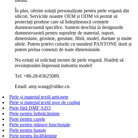
mediu.
În plus, oferim soluții personalizate pentru piele vegană din
silicon. Serviciile noastre OEM și ODM vă permit să
proiectați produse care să îndeplinească cerințele
dumneavoastră specifice. Suntem deschiși la designurile
dumneavoastră pentru suprafețe de material, suport,
dimensiune, grosime, greutate, fibră, model, duritate și multe
altele. Putem potrivi culorile cu numărul PANTONE dorit și
putem prelua comenzi de toate dimensiunile.
Nu ezitați să solicitați mostre de piele vegană. Haideți să
revoluționăm împreună industria modei!
Tel: +86-28-83625089.
Email: amy.wang@silike.cn.
Piele și material textil anti-pete
Piele și material textil ușor de curățat
Piele fără DMF AZO
Piele pentru îmbrăcăminte
Piele pentru curele
Piele pentru mănuși funcționale
Piele pentru bagaje
Piele pentru încălțăminte