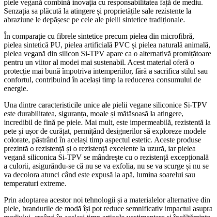
piele vegană combină inovația cu responsabilitatea față de mediu.
Senzația sa plăcută la atingere și proprietățile sale rezistente la
abraziune le depășesc pe cele ale pielii sintetice tradiționale.
În comparație cu fibrele sintetice precum pielea din microfibră,
pielea sintetică PU, pielea artificială PVC și pielea naturală animală,
pielea vegană din silicon Si-TPV apare ca o alternativă promițătoare
pentru un viitor al modei mai sustenabil. Acest material oferă o
protecție mai bună împotriva intemperiilor, fără a sacrifica stilul sau
confortul, contribuind în același timp la reducerea consumului de
energie.
Una dintre caracteristicile unice ale pielii vegane siliconice Si-TPV
este durabilitatea, siguranța, moale și mătăsoasă la atingere,
incredibil de fină pe piele. Mai mult, este impermeabilă, rezistentă la
pete și ușor de curățat, permițând designerilor să exploreze modele
colorate, păstrând în același timp aspectul estetic. Aceste produse
prezintă o rezistență și o rezistență excelente la uzură, iar pielea
vegană siliconica Si-TPV se mândrește cu o rezistență excepțională
a culorii, asigurându-se că nu se va exfolia, nu se va scurge și nu se
va decolora atunci când este expusă la apă, lumina soarelui sau
temperaturi extreme.
Prin adoptarea acestor noi tehnologii și a materialelor alternative din
piele, brandurile de modă își pot reduce semnificativ impactul asupra