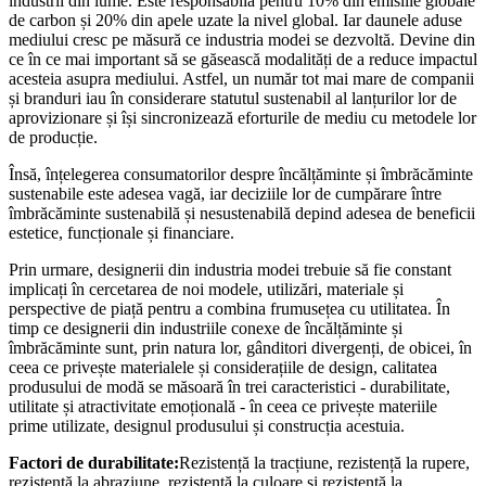
industrii din lume. Este responsabilă pentru 10% din emisiile globale
de carbon și 20% din apele uzate la nivel global. Iar daunele aduse
mediului cresc pe măsură ce industria modei se dezvoltă. Devine din
ce în ce mai important să se găsească modalități de a reduce impactul
acesteia asupra mediului. Astfel, un număr tot mai mare de companii
și branduri iau în considerare statutul sustenabil al lanțurilor lor de
aprovizionare și își sincronizează eforturile de mediu cu metodele lor
de producție.
Însă, înțelegerea consumatorilor despre încălțăminte și îmbrăcăminte
sustenabile este adesea vagă, iar deciziile lor de cumpărare între
îmbrăcăminte sustenabilă și nesustenabilă depind adesea de beneficii
estetice, funcționale și financiare.
Prin urmare, designerii din industria modei trebuie să fie constant
implicați în cercetarea de noi modele, utilizări, materiale și
perspective de piață pentru a combina frumusețea cu utilitatea. În
timp ce designerii din industriile conexe de încălțăminte și
îmbrăcăminte sunt, prin natura lor, gânditori divergenți, de obicei, în
ceea ce privește materialele și considerațiile de design, calitatea
produsului de modă se măsoară în trei caracteristici - durabilitate,
utilitate și atractivitate emoțională - în ceea ce privește materiile
prime utilizate, designul produsului și construcția acestuia.
Factori de durabilitate:
Rezistență la tracțiune, rezistență la rupere,
rezistență la abraziune, rezistență la culoare și rezistență la