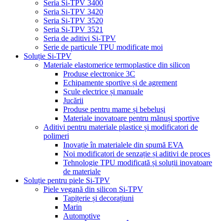
Seria Si-TPV 3400
Seria Si-TPV 3420
Seria Si-TPV 3520
Seria Si-TPV 3521
Seria de aditivi Si-TPV
Serie de particule TPU modificate moi
Soluție Si-TPV
Materiale elastomerice termoplastice din silicon
Produse electronice 3C
Echipamente sportive și de agrement
Scule electrice și manuale
Jucării
Produse pentru mame și bebeluși
Materiale inovatoare pentru mănuși sportive
Aditivi pentru materiale plastice și modificatori de
polimeri
Inovație în materialele din spumă EVA
Noi modificatori de senzație și aditivi de proces
Tehnologie TPU modificată și soluții inovatoare
de materiale
Soluție pentru piele Si-TPV
Piele vegană din silicon Si-TPV
Tapițerie și decorațiuni
Marin
Automotive