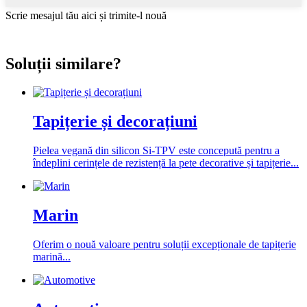
Scrie mesajul tău aici și trimite-l nouă
Soluții similare?
Tapițerie și decorațiuni
Pielea vegană din silicon Si-TPV este concepută pentru a
îndeplini cerințele de rezistență la pete decorative și tapițerie...
Marin
Oferim o nouă valoare pentru soluții excepționale de tapițerie
marină...