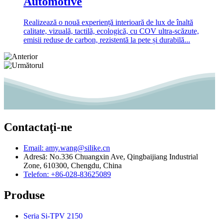
Automotive
Realizează o nouă experiență interioară de lux de înaltă
calitate, vizuală, tactilă, ecologică, cu COV ultra-scăzute,
emisii reduse de carbon, rezistentă la pete și durabilă...
Contactaţi-ne
Email: amy.wang@silike.cn
Adresă: No.336 Chuangxin Ave, Qingbaijiang Industrial
Zone, 610300, Chengdu, China
Telefon: +86-028-83625089
Produse
Seria Si-TPV 2150