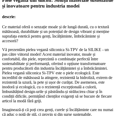
Piele vegană din silicon: Soluții materiale sustenabile
și inovatoare pentru industria modei
descrie:
Ce material oferă o senzație moale și de lungă durată, cu o textură
mătăsoasă, durabilitate și un potențial de design vibrant și menține
suprafața estetică pentru genți, încălțăminte, îmbrăcăminte și
accesorii?
Vă prezentăm pielea vegană siliconica Si-TPV de la SILIKE - un
pas către viitorul modei! Acest material inovator, moale și
confortabil, din piele, reprezintă o combinație perfectă între
sustenabilitate și performanță, oferind o opțiune transformatoare
pentru producătorii din industria încălțămintei și a îmbrăcămintei.
Pielea vegană siliconica Si-TPV este o piele ecologică. Este
incredibil de mătăsoasă la atingere, rezistentă la hidroliză, extrem de
rezistentă la uzură, la pete și ușor de curățat. De asemenea, este
inodoră și ecologică, cu o rezistență excepțională a culorii,
îmbunătățind design-urile și păstrându-și strălucirea chiar și în
condiții dificile, permițând clienților exigenți să se bucure de fiecare
articol la modă fără griji.
Imaginează-ți că poți crea genți, curele și încălțăminte care nu numai
că aduc o notă de stil, ci provin și din surse sustenabile.