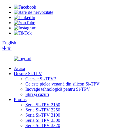
English
中文
Acasă
Despre Si-TPV
Ce este Si-TPV?
Ce este pielea vegană din silicon Si-TPV
Inovație tehnologică pentru Si-TPV
Știri și cazuri
Produs
Seria Si-TPV 2150
Seria Si-TPV 2250
Seria Si-TPV 3100
Seria Si-TPV 3300
Seria Si-TPV 3320