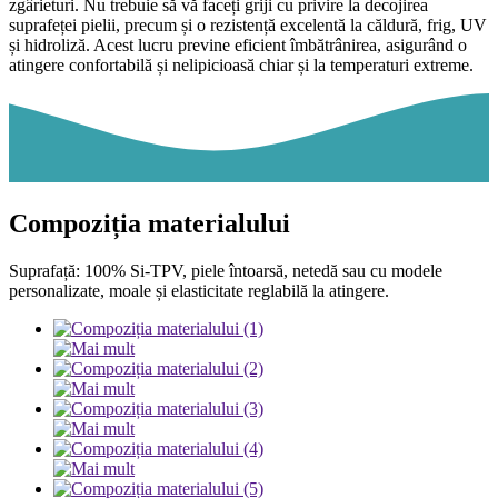
zgârieturi. Nu trebuie să vă faceți griji cu privire la decojirea
suprafeței pielii, precum și o rezistență excelentă la căldură, frig, UV
și hidroliză. Acest lucru previne eficient îmbătrânirea, asigurând o
atingere confortabilă și nelipicioasă chiar și la temperaturi extreme.
Compoziția materialului
Suprafață: 100% Si-TPV, piele întoarsă, netedă sau cu modele
personalizate, moale și elasticitate reglabilă la atingere.