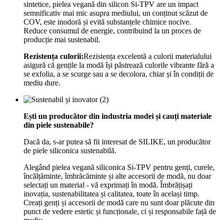
sintetice, pielea vegană din silicon Si-TPV are un impact
semnificativ mai mic asupra mediului, un conținut scăzut de
COV, este inodoră și evită substanțele chimice nocive.
Reduce consumul de energie, contribuind la un proces de
producție mai sustenabil.
Rezistența culorii:
Rezistența excelentă a culorii materialului
asigură că gențile la modă își păstrează culorile vibrante fără a
se exfolia, a se scurge sau a se decolora, chiar și în condiții de
mediu dure.
Ești un producător din industria modei și cauți materiale
din piele sustenabile?
Dacă da, s-ar putea să fii interesat de SILIKE, un producător
de piele siliconica sustenabilă.
Alegând pielea vegană siliconica Si-TPV pentru genți, curele,
încălțăminte, îmbrăcăminte și alte accesorii de modă, nu doar
selectați un material - vă exprimați în modă. Îmbrățișați
inovația, sustenabilitatea și calitatea, toate în același timp.
Creați genți și accesorii de modă care nu sunt doar plăcute din
punct de vedere estetic și funcționale, ci și responsabile față de