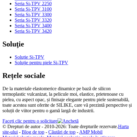
Seria Si-TPV 2250
Seria Si-TPV 3100
Seria Si-TPV 3300
Seria Si-TPV 3320
Seria Si-TPV 3400
Seria Si-TPV 3420
Soluţie
Soluție Si-TPV
Soluție pentru piele Si-TPV
Rețele sociale
De la materiale elastomerice dinamice pe bază de silicon
termoplastic vulcanizat, la pelicule moi, elastice, prietenoase cu
pielea, cu aspect opac, și finisaje elegante pentru piele sustenabilă,
toate acestea sunt oferite de SILIKE, care vă prezintă perspective și
soluții de viitor pentru o gamă largă de industrii.
Faceți clic pentru o solicitare
© Drepturi de autor - 2010-2026: Toate drepturile rezervate.
Harta
site-ului
-
Blog de top
-
Căutări de top
-
AMP Mobil