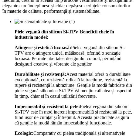
mediului, creând în același timp articole vestimentare și încălțăminte
elegante care îndeplinesc și chiar depășesc cerințele consumatorilor
în materie de calitate, performanță și sustenabilitate.
Piele vegană din silicon Si-TPV
Beneficii cheie în
industria modei:
Atingere și estetică luxoasă:
Pielea vegană din silicon Si-
TPV are o atingere unică, mătăsoasă, oferind o senzație
luxoasă. Permite libertatea designului colorat, permițând
designuri creative și vibrante ale genților.
Durabilitate și rezistență:
Acest material oferă o durabilitate
excepțională, cu rezistență ridicată la tracțiune, rezistență la
rupere și rezistență la abraziune. Gențile la modă fabricate din
piele vegană siliconica Si-TPV își mențin calitatea și aspectul
în timp, chiar și în cazul utilizării frecvente.
Impermeabil și rezistent la pete:
Pielea vegană din silicon
Si-TPV este în mod inerent impermeabilă și rezistentă la pete,
fiind ușor de curățat și întreținut. Această practicitate asigură
că gențile la modă rămân impecabile și funcționale.
Ecologic:
Comparativ cu pielea tradițională și alternativele