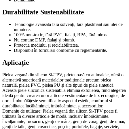
Durabilitate Sustenabilitate
Tehnologie avansată fără solvenți, fără plastifiant sau ulei de
înmuiere.
100% non-toxic, fără PVC, ftalați, BPA, fără miros.
Nu conține DMF, ftalați și plumb.
Protecția mediului și reciclabilitatea.
Disponibil în formulări conforme cu reglementările.
Aplicație
Pielea vegană din silicon Si-TPV, prietenoasă cu animalele, oferă o
alternativă superioară materialelor tradiționale precum pielea
naturală, pielea PVC, pielea PU și alte tipuri de piele sintetică.
Această piele siliconica sustenabilă elimină exfolierea, fiind alegerea
ideală pentru crearea unor articole vestimentare de lux ecologice, de
dorit. Îmbunătățește semnificativ aspectul estetic, confortul și
durabilitatea încălțămintei, îmbrăcămintei și accesoriilor.
Domeniu de utilizare: Pielea vegană din silicon Si-TPV poate fi
utilizată în diverse articole de modă, inclusiv îmbrăcăminte,
încălțăminte, rucsacuri, genți de mână, genți de voiaj, genți de umăr,
genți de talie, genți cosmetice, poșete, portofele, bagaje, serviete,