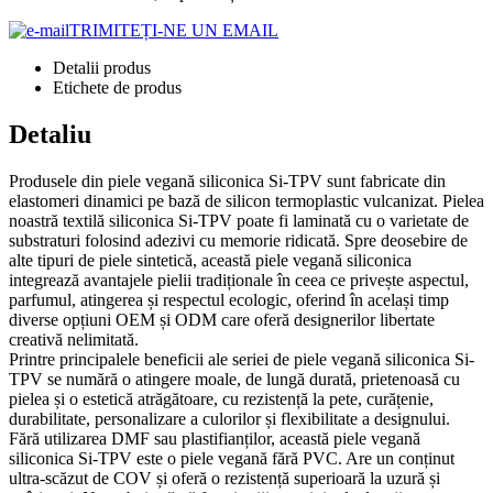
TRIMITEȚI-NE UN EMAIL
Detalii produs
Etichete de produs
Detaliu
Produsele din piele vegană siliconica Si-TPV sunt fabricate din
elastomeri dinamici pe bază de silicon termoplastic vulcanizat. Pielea
noastră textilă siliconica Si-TPV poate fi laminată cu o varietate de
substraturi folosind adezivi cu memorie ridicată. Spre deosebire de
alte tipuri de piele sintetică, această piele vegană siliconica
integrează avantajele pielii tradiționale în ceea ce privește aspectul,
parfumul, atingerea și respectul ecologic, oferind în același timp
diverse opțiuni OEM și ODM care oferă designerilor libertate
creativă nelimitată.
Printre principalele beneficii ale seriei de piele vegană siliconica Si-
TPV se numără o atingere moale, de lungă durată, prietenoasă cu
pielea și o estetică atrăgătoare, cu rezistență la pete, curățenie,
durabilitate, personalizare a culorilor și flexibilitate a designului.
Fără utilizarea DMF sau plastifianților, această piele vegană
siliconica Si-TPV este o piele vegană fără PVC. Are un conținut
ultra-scăzut de COV și oferă o rezistență superioară la uzură și